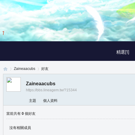
1
/
3
精選[1]
Zaineaacubs
好友
Zaineaacubs
https://bbs.lineagem.tw/?15344
真
›
›
主題
個人資料
當前共有
0
個好友
沒有相關成員