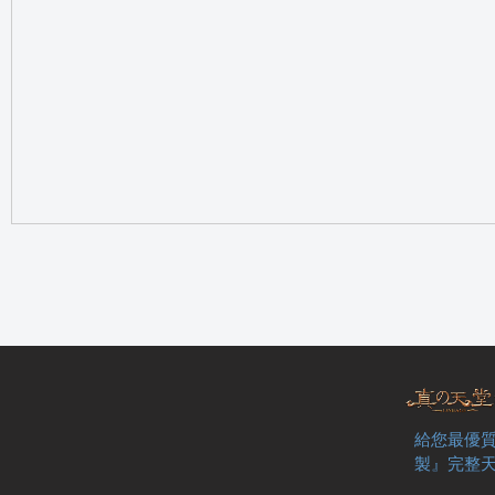
の
天
給您最優質
製』完整