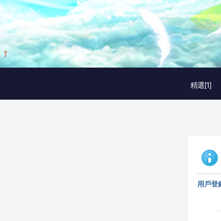
2
/
3
精選[1]
用戶登