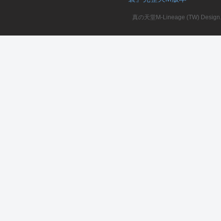
真の天堂M-Lineage (TW) Design. A