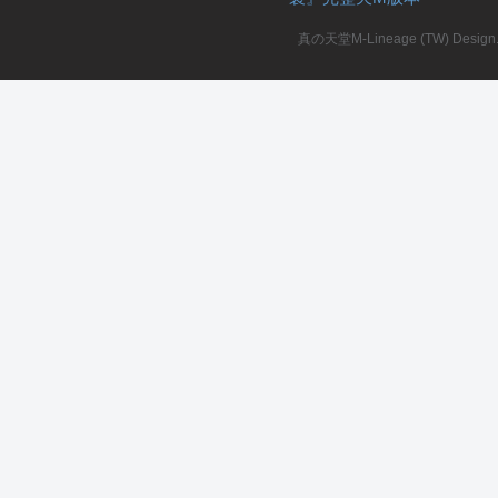
真の天堂M-Lineage (TW) Design. A