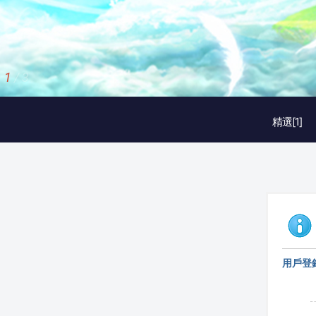
1
/
3
精選[1]
用戶登