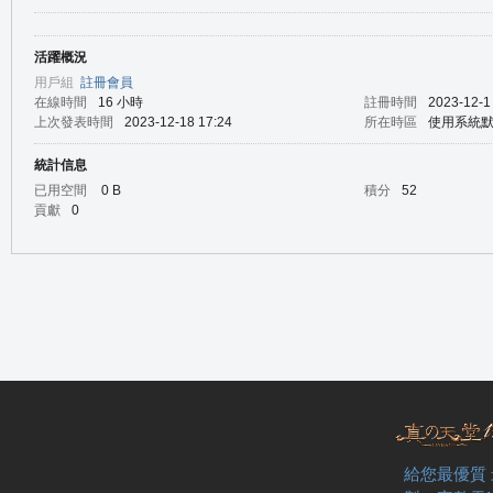
活躍概況
の
用戶組
註冊會員
在線時間
16 小時
註冊時間
2023-12-1
上次發表時間
2023-12-18 17:24
所在時區
使用系統
統計信息
已用空間
0 B
積分
52
貢獻
0
天
給您最優質