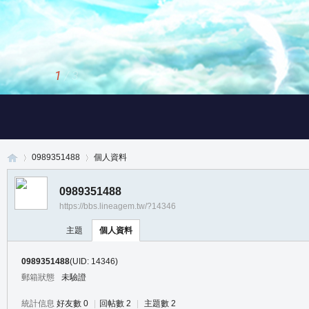
1
/
3
0989351488
個人資料
0989351488
https://bbs.lineagem.tw/?14346
真
›
›
主題
個人資料
0989351488
(UID: 14346)
郵箱狀態
未驗證
統計信息
好友數 0
|
回帖數 2
|
主題數 2