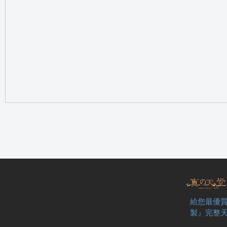
の
天
給您最優質
製』完整