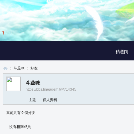
1
/
3
精選[1]
斗蕊咪
好友
斗蕊咪
https://bbs.lineagem.tw/?14345
真
›
›
主題
個人資料
當前共有
0
個好友
沒有相關成員