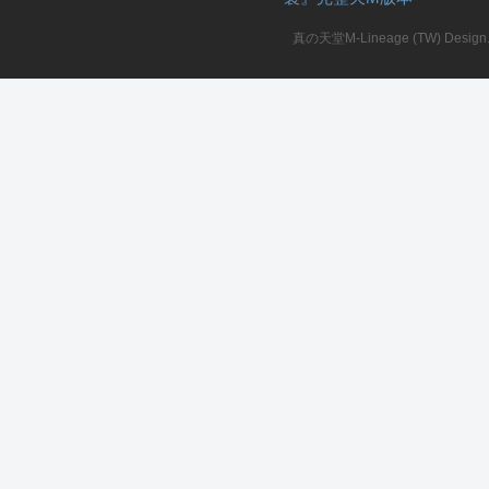
真の天堂M-Lineage (TW) Design. A