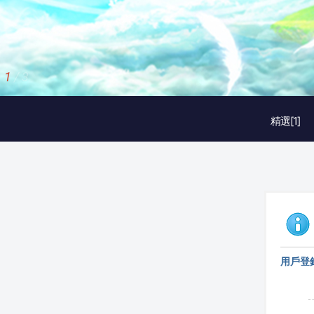
1
/
3
精選[1]
用戶登