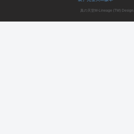
真の天堂M-Lineage (TW) Design. A