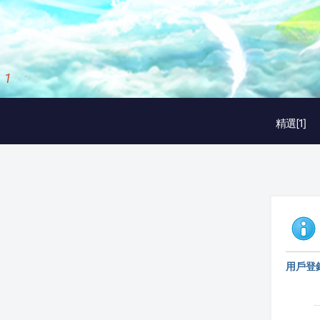
1
/
3
精選[1]
用戶登