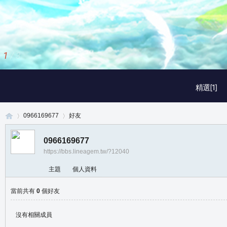
1
/
3
精選[1]
0966169677
好友
0966169677
https://bbs.lineagem.tw/?12040
真
›
›
主題
個人資料
當前共有
0
個好友
沒有相關成員