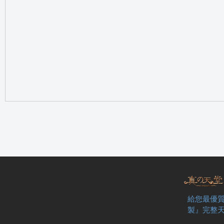
の
天
給您最優質
製』完整