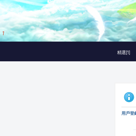
1
/
3
精選[1]
用戶登