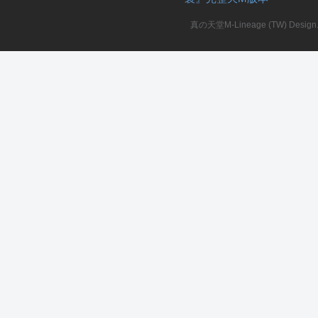
真の天堂M-Lineage (TW) Design. A