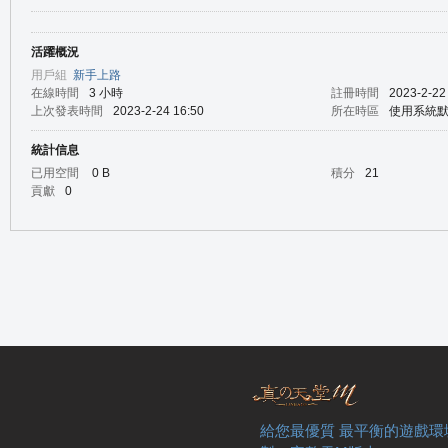
活躍概況
の
用戶組
新手上路
在線時間
3 小時
註冊時間
2023-2-22
上次發表時間
2023-2-24 16:50
所在時區
使用系統
統計信息
已用空間
0 B
積分
21
貢獻
0
天
給您最優質 最平衡的遊戲環