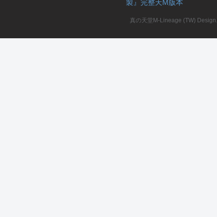
製』完整天M版本
堂
真の天堂M-Lineage (TW) Design. A
M
全