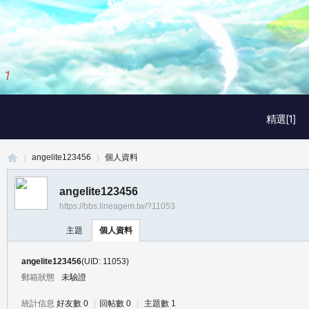
1
/
3
精選[1]
angelite123456
個人資料
angelite123456
https://bbs.lineagem.tw/?11053
真
›
›
主題
個人資料
angelite123456
(UID: 11053)
郵箱狀態
未驗證
統計信息
好友數 0
|
回帖數 0
|
主題數 1