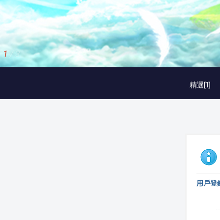
2
/
3
精選[1]
用戶登