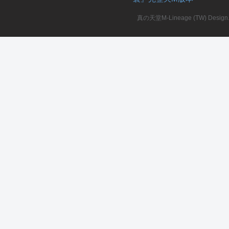
真の天堂M-Lineage (TW) Design. A