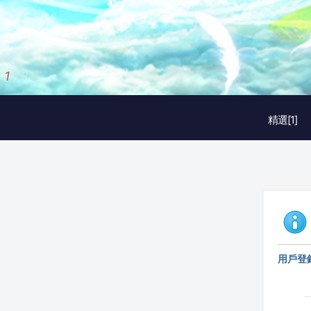
1
/
3
精選[1]
用戶登