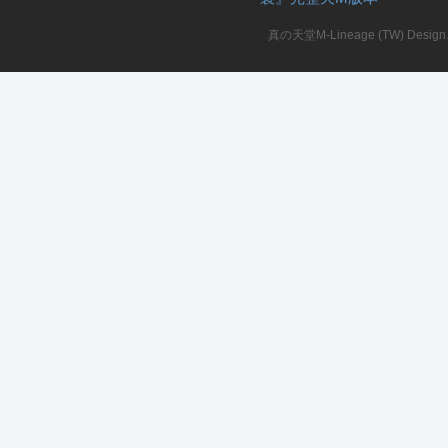
真の天堂M-Lineage (TW) Design. A