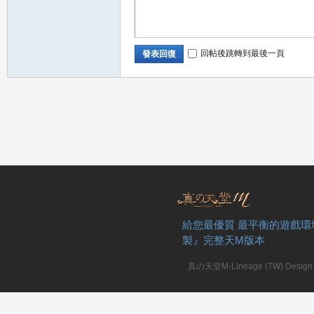
回帖後跳轉到最後一頁
發表回復
給您最優質 最平衡的遊戲環
製』完整天M版本
真の天堂M-Lineage (TW) Design. A