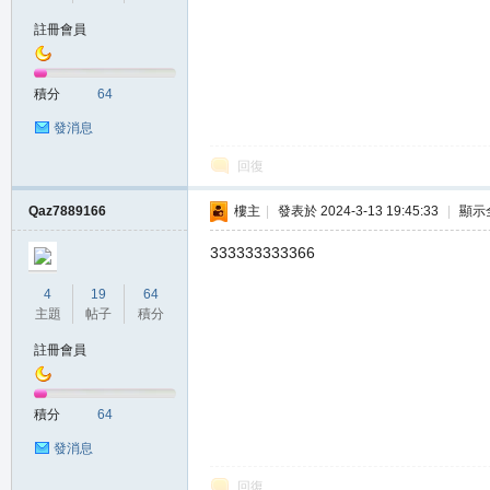
註冊會員
の
積分
64
發消息
回復
Qaz7889166
樓主
|
發表於 2024-3-13 19:45:33
|
顯示
333333333366
天
4
19
64
主題
帖子
積分
註冊會員
積分
64
發消息
回復