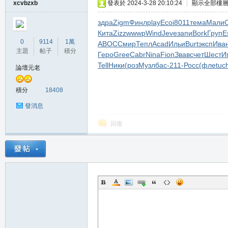
xcvbzxb
發表於 2024-3-28 20:10:24
|
顯示全部樓
здра
Zigm
Финл
play
Ecoi
8011
тема
Мали
Кита
Zizz
wwwp
Wind
Jeve
запи
Bork
Груп
E
0
9114
1萬
АВОС
Смир
Тепл
Acad
Ильи
Burt
эксп
Ива
主題
帖子
積分
Геро
Gree
Cabr
Nina
Fion
Звав
счет
Шест
И
私
Tell
Ники
(роз
Музл
бас-
211-
Росс
(фле
tuc
論壇元老
積分
18408
發消息
回復
服