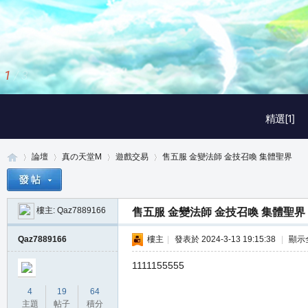
2
/
3
精選[1]
論壇
真の天堂M
遊戲交易
售五服 金變法師 金技召喚 集體聖界
樓主:
Qaz7889166
售五服 金變法師 金技召喚 集體聖界
真
»
›
›
›
Qaz7889166
樓主
|
發表於 2024-3-13 19:15:38
|
顯示
1111155555
4
19
64
主題
帖子
積分