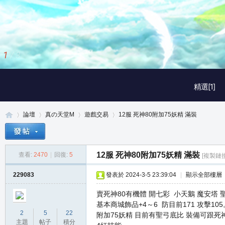
1
/
3
精選[1]
論壇
真の天堂M
遊戲交易
12服 死神80附加75妖精 滿裝
12服 死神80附加75妖精 滿裝
查看:
2470
|
回復:
5
[複製鏈接
真
»
›
›
›
229083
發表於 2024-3-5 23:39:04
|
顯示全部樓層
賣死神80有機體 開七彩 小天鵝 魔安塔 
基本商城飾品+4～6 防目前171 攻擊1
2
5
22
附加75妖精 目前有聖弓底比 裝備可跟死神共
主題
帖子
積分