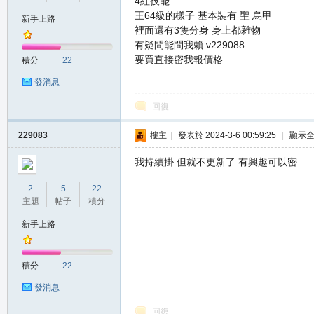
4紅技能
王64級的樣子 基本裝有 聖 烏甲
新手上路
裡面還有3隻分身 身上都雜物
有疑問能問我賴 v229088
の
要買直接密我報價格
積分
22
發消息
回復
229083
樓主
|
發表於 2024-3-6 00:59:25
|
顯示
我持續掛 但就不更新了 有興趣可以密
天
2
5
22
主題
帖子
積分
新手上路
積分
22
發消息
回復