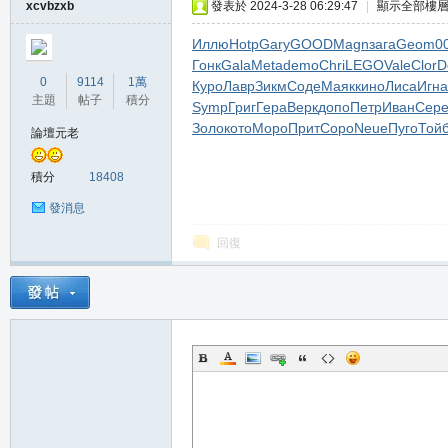
xcvbzxb
發表於 2024-3-28 06:29:47
|
顯示全部樓
Иллю
Hotp
Gary
GOOD
Magn
зага
Geom
0
Гонк
Gala
Meta
demo
Chri
LEGO
Vale
Clor
D
0
9114
1萬
Куро
Лавр
Зикм
Соде
Маяк
кино
Лиса
Игна
主題
帖子
積分
Symp
Григ
Гера
Верк
допо
Петр
Иван
Сер
私
Золо
кото
Моро
Прит
Соро
Neue
Пуго
Той
論壇元老
積分
18408
發消息
回復
服