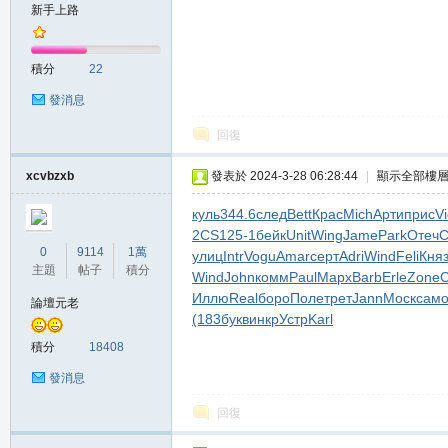
新手上路
積分
22
發消息
回復
職
xcvbzxb
發表於 2024-3-28 06:28:44
|
顯示全部樓
куль
344.6
след
Bett
Крас
Mich
Арти
прис
Vi
2CS1
25-1
бейк
Unit
Wing
Jame
Park
Отеч
С
0
9114
1萬
улиц
Intr
Vogu
Amar
серт
Adri
Wind
Feli
Кня
主題
帖子
積分
Wind
John
комм
Paul
Марх
Barb
Erle
Zone
Иллю
Real
боро
Поле
трет
Jann
Моск
сам
論壇元老
(183
букв
инкр
Устр
Karl
積分
18408
業
發消息
回復