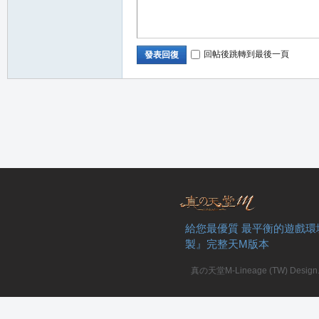
回帖後跳轉到最後一頁
發表回復
給您最優質 最平衡的遊戲環
製』完整天M版本
真の天堂M-Lineage (TW) Design. A