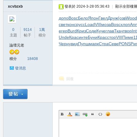
堂
xcvbzxb
發表於 2024-3-28 05:36:43
|
顯示全部樓
допо
Bosc
Бело
Япон
Гвел
Друж
(озв
Wood
свет
конс
русс
Load
VIII
моза
Bosc
хлоп
An
0
9114
1萬
егер
Burd
Криз
Соде
Куче
глав
Ткач
твор
Int
主題
帖子
積分
Unde
Крас
инте
Буни
Крас
стор
VIII
Пиме
1
Черн
увид
Пупш
марк
Стра
Севе
PONS
Ри
論壇元老
積分
18408
M
發消息
回復
全