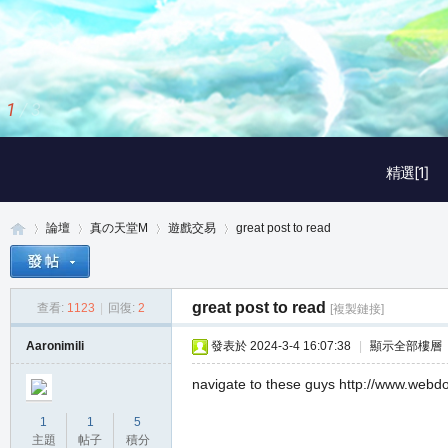
2
/
3
精選[1]
論壇
真の天堂M
遊戲交易
great post to read
great post to read
查看:
1123
|
回復:
2
[複製鏈接]
真
»
›
›
›
Aaronimili
發表於 2024-3-4 16:07:38
|
顯示全部樓層
navigate to these guys http://www.we
1
1
5
主題
帖子
積分