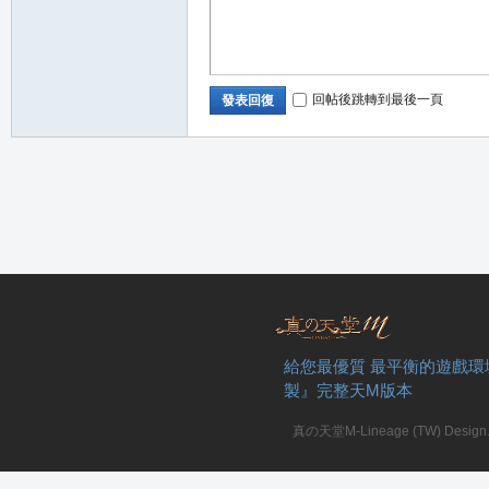
回帖後跳轉到最後一頁
發表回復
職
給您最優質 最平衡的遊戲環
製』完整天M版本
業
真の天堂M-Lineage (TW) Design. A