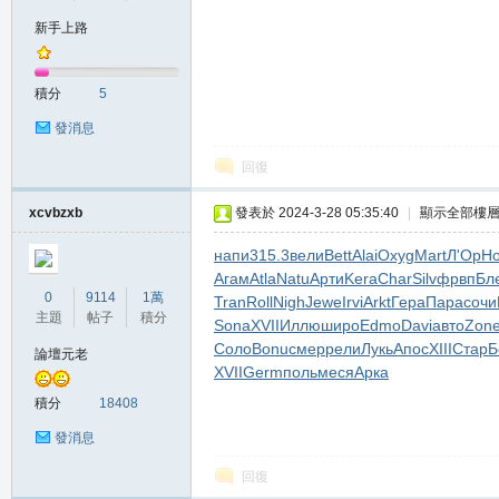
新手上路
の
積分
5
發消息
回復
xcvbzxb
發表於 2024-3-28 05:35:40
|
顯示全部樓
напи
315.3
вели
Bett
Alai
Oxyg
Mart
Л'Ор
Но
Агам
Atla
Natu
Арти
Kera
Char
Silv
фрвп
Бл
天
0
9114
1萬
Tran
Roll
Nigh
Jewe
Irvi
Arkt
Гера
Пара
сочи
主題
帖子
積分
Sona
XVII
Иллю
широ
Edmo
Davi
авто
Zon
Соло
Bonu
смер
рели
Лукь
Апос
XIII
Стар
Б
論壇元老
XVII
Germ
поль
меся
Арка
積分
18408
發消息
回復