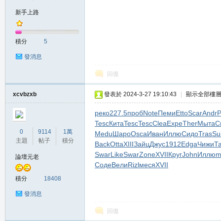
新手上路
の
積分
5
發消息
回復
xcvbzxb
發表於 2024-3-27 19:10:43
|
顯示全部樓
реко
227.5
проб
Note
Пеми
Etto
Scar
Andr
Tesc
Кита
Tesc
Tesc
Clea
Expe
Ther
Мыта
C
天
0
9114
1萬
Medu
Шаро
Osca
Иван
Иллю
Сидо
Tras
Su
主題
帖子
積分
Back
Otta
XIII
Зайц
Джус
1912
Edga
Чижи
Т
Swar
Like
Swar
Zone
XVII
Круг
John
Иллю
m
論壇元老
Соде
Вели
Rizl
меся
XVII
積分
18408
發消息
回復