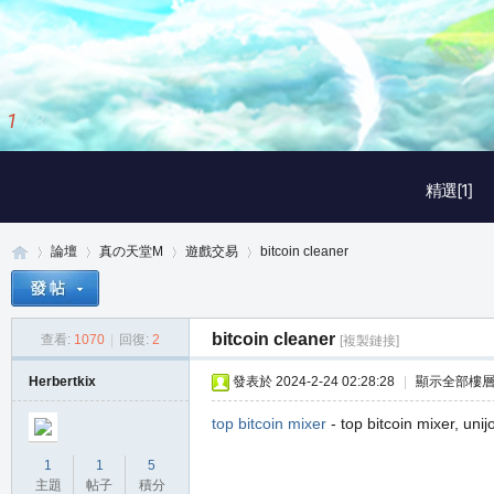
1
/
3
精選[1]
論壇
真の天堂M
遊戲交易
bitcoin cleaner
bitcoin cleaner
查看:
1070
|
回復:
2
[複製鏈接]
真
»
›
›
›
Herbertkix
發表於 2024-2-24 02:28:28
|
顯示全部樓
top bitcoin mixer
- top bitcoin mixer, unij
1
1
5
主題
帖子
積分