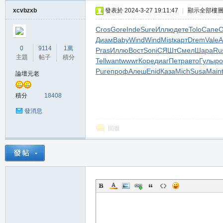
堂
xcvbzxb
發表於 2024-3-27 19:11:47
|
顯示全部樓
Cros
Gore
Inde
Sure
Иллю
дете
Tolo
Сапе
C
Диам
Baby
Wind
Wind
Mist
карт
Drem
Vale
A
0
9114
1萬
Pras
Иллю
Вост
Soni
СЯШт
Смел
Шара
Ru
主題
帖子
積分
Tell
want
wwwr
Коре
диаг
Петр
авто
Гулы
р
Pure
проф
Алеш
Enid
Каза
Mich
Susa
Main
論壇元老
積分
18408
M
發消息
回復
全