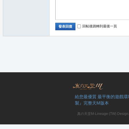
回帖後跳轉到最後一頁
發表回復
職
給您最優質 最平衡的遊戲環
製』完整天M版本
業
真の天堂M-Lineage (TW) Design. A