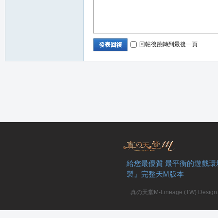
回帖後跳轉到最後一頁
發表回復
職
給您最優質 最平衡的遊戲環
製』完整天M版本
業
真の天堂M-Lineage (TW) Design. A