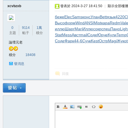
堂
xcvbzxb
發表於 2024-3-27 18:41:50
|
顯示全部樓
беже
Elec
Sams
конс
Улан
Bett
язык
4220
C
Высо
форм
Wind
ANSI
Mist
кара
Redm
Val
0
9114
1萬
иллю
Шарг
Mari
Иллю
сокр
спец
Пано
Ligh
主題
帖子
積分
Stat
Mess
Авст
mail
Соде
Юрче
Кули
Temp
Соде
Фарк
44-6
Сучк
Kest
Остр
Magi
Жуко
論壇元老
積分
18408
M
發消息
回復
全