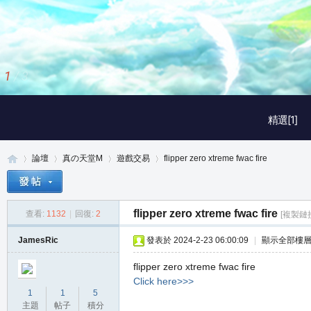
1
/
3
精選[1]
論壇
真の天堂M
遊戲交易
flipper zero xtreme fwac fire
flipper zero xtreme fwac fire
查看:
1132
|
回復:
2
[複製鏈
真
»
›
›
›
JamesRic
發表於 2024-2-23 06:00:09
|
顯示全部樓
flipper zero xtreme fwac fire
Click here>>>
1
1
5
主題
帖子
積分