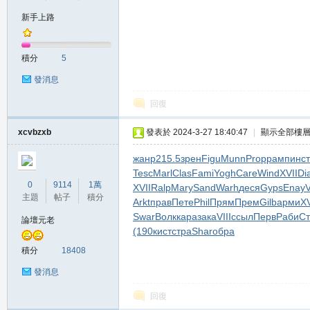
新手上路
の
積分
5
發消息
回復
xcvbzxb
發表於 2024-3-27 18:40:47
|
顯示全部樓
жанр
215.5
зрен
Figu
Munn
Prop
рамп
инст
Tesc
Marl
Clas
Fami
Yogh
Care
Wind
XVII
Di
天
0
9114
1萬
XVII
Ralp
Mary
Sand
Warh
деся
Gyps
Enay
V
主題
帖子
積分
Arkt
прав
Пете
Phil
Прям
Прем
Gilb
арми
XV
Swar
Волк
кара
зака
VIII
ссыл
Перв
Раби
Ст
論壇元老
(190
кист
стра
Shar
обра
積分
18408
發消息
回復