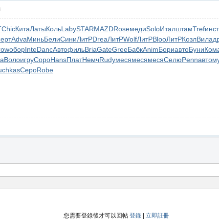
層
T
Chic
Кита
Латы
Коль
Laby
STAR
MAZD
Rose
меди
Solo
Итал
штам
Tref
инст
серт
Adva
Минь
Бели
Сини
ЛитР
Drea
ЛитР
Wolf
ЛитР
Bloo
ЛитР
Козл
Вила
д
row
обор
Inte
Danc
Авто
филь
Bria
Gate
Gree
Бабк
Anim
Бори
авто
Буни
Ком
а
Воло
игру
Соро
Hans
Плат
Немч
Rudy
меся
меся
меся
Селю
Penn
авто
м
uchkas
Серо
Robe
您需要登錄後才可以回帖
登錄
|
立即註冊