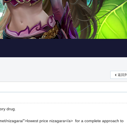
返回
ory drug.
s.net/nizagara/">lowest price nizagara</a> for a complete approach to