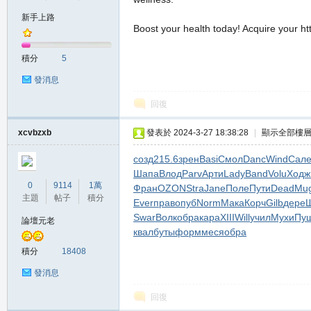
新手上路
Boost your health today! Acquire your ht
の
積分
5
發消息
回復
xcvbzxb
發表於 2024-3-27 18:38:28
|
顯示全部樓
созд
215.6
зрен
Basi
Смол
Danc
Wind
Сал
Шапа
Влод
Parv
Арти
Lady
Band
Volu
Ходж
天
0
9114
1萬
Фран
OZON
Stra
Jane
Поле
Пути
Dead
Mu
主題
帖子
積分
Ever
прав
опуб
Norm
Мака
Корч
Gilb
дере
Swar
Волк
обра
кара
XIII
Will
учил
Мухи
Пу
論壇元老
квал
буты
форм
меся
обра
積分
18408
發消息
回復