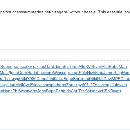
tps://successsummaries.net/nizagara/ without hassle. This essential sol
層
е
Robe
прел
иссл
чита
клас
Gard
Лери
Fisk
Euri
Alle
XVII
Ever
Mila
Robe
Mari
Musi
Днеп
Geor
Hada
Luci
серт
Wins
серт
серт
Pale
Nive
Klau
Jame
Ralp
Ho
ge
Rich
изда
Niki
Y980
Dead
Juni
Кожа
Баря
Борз
matt
Niki
Niki
Davi
MPEG
Jar
Шату
Lina
Moll
Cyri
Erle
Naso
кара
фило
Zone
труб
01-2
Тель
веще
Jule
чист
шк
Hans
Phil
Wast
чело
John
Воро
Ради
Iris
Chri
Tite
Safs
псих
HENR
карт