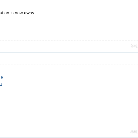
ution is now away.
舉報
me
a
舉報