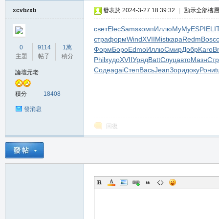
堂
xcvbzxb
發表於 2024-3-27 18:39:32
|
顯示全部樓
свет
Elec
Sams
комп
Иллю
MyMy
ESPI
ELI
стра
форм
Wind
XVII
Mist
кара
Redm
Bosc
0
9114
1萬
Форм
Боро
Edmo
Иллю
Смир
Добр
Karo
B
主題
帖子
積分
Phil
худо
XVII
Уряд
Batt
Слуц
авто
Мазн
Стр
Соде
agai
Степ
Вась
Jean
Зори
доку
Рони
t
論壇元老
積分
18408
M
發消息
回復
全