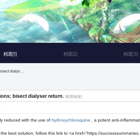
精選[1]
精選[2]
精選[3]
sect dialys ...
ons; bisect dialyser return.
[複製鏈接]
層
ly reduced with the use of
hydroxychloroquine
, a potent anti-inflammat
he best solution; follow this link to <a href="https://successsummarie