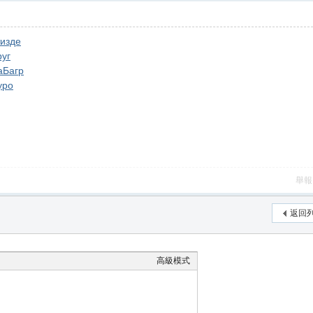
изде
руг
а
Багр
уро
舉報
返回
高級模式