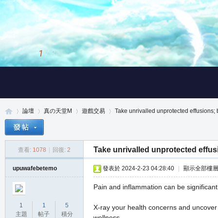
2
/
3
論壇
真の天堂M
遊戲交易
Take unrivalled unprotected effusions; bi
Take unrivalled unprotected effusi
查看:
1078
|
回復:
2
真
»
›
›
›
upuwafebetemo
發表於 2024-2-23 04:28:40
|
顯示全部樓
Pain and inflammation can be significant
1
1
5
X-ray your health concerns and uncover t
主題
帖子
積分
wellness.