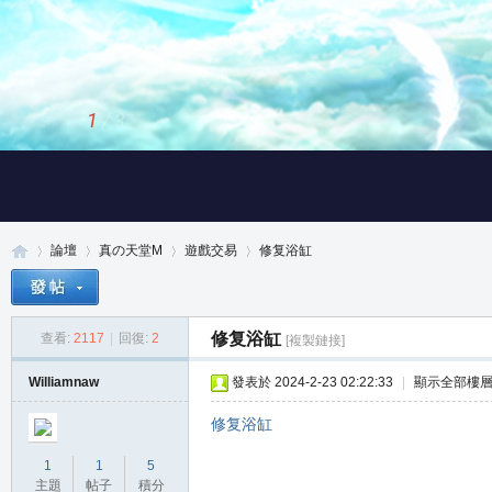
2
/
3
論壇
真の天堂M
遊戲交易
修复浴缸
修复浴缸
查看:
2117
|
回復:
2
[複製鏈接]
真
»
›
›
›
Williamnaw
發表於 2024-2-23 02:22:33
|
顯示全部樓
修复浴缸
1
1
5
主題
帖子
積分