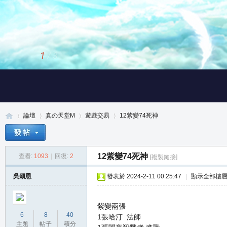
1
/
3
論壇
真の天堂M
遊戲交易
12紫變74死神
12紫變74死神
查看:
1093
|
回復:
2
[複製鏈接]
真
»
›
›
›
吳穎恩
發表於 2024-2-11 00:25:47
|
顯示全部樓
紫變兩張
6
8
40
1張哈汀 法師
主題
帖子
積分