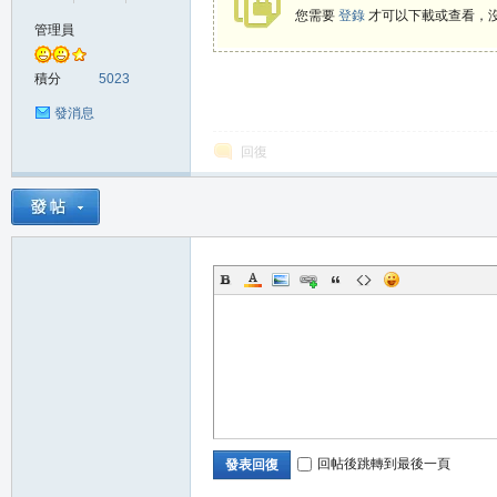
您需要
登錄
才可以下載或查看，
管理員
の
積分
5023
發消息
回復
天
回帖後跳轉到最後一頁
發表回復