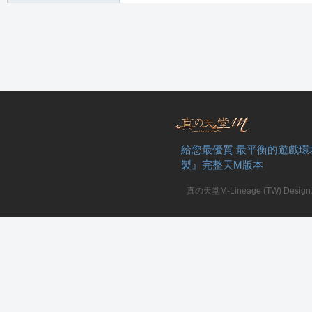
堂
給您最優質 最平衡的遊戲環
M
製』完整天M版本
真の天堂M-Lineage (TW) Design. A
全