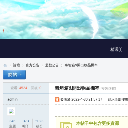
2
/
3
精選[1]
論壇
官方公告
遊戲公告
泰坦箱&開出物品機率
泰坦箱&開出物品機率
查看:
4524
|
回復:
0
[複製鏈接]
真
»
›
›
›
admin
發表於 2022-4-30 21:57:17
|
顯示全部樓
346
373
5023
本帖子中包含更多資源
主題
帖子
積分