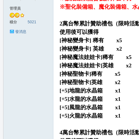
※聖化裝備箱、魔化裝備箱、水晶
管理員
の
積分
5021
2萬台幣累計贊助禮包（限時活
使用後可以獲得
發消息
[神秘變身卡] 稀有 x5
[神秘變身卡] 英雄 x2
[神秘魔法娃娃卡]稀有 x5
[神秘魔法娃娃卡]英雄 x2
[神秘聖物卡]稀有 x5
[神秘聖物卡]英雄 x2
天
[+5]地龍的水晶箱 x1
[+5]水龍的水晶箱 x1
[+5]風龍的水晶箱 x1
[+5]火龍的水晶箱 x1
4萬台幣累計贊助禮包（限時活