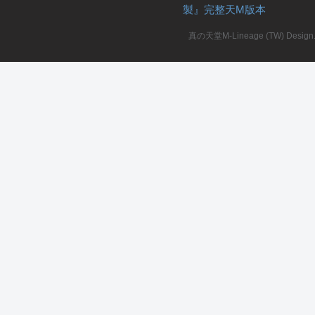
製』完整天M版本
真の天堂M-Lineage (TW) Design. A