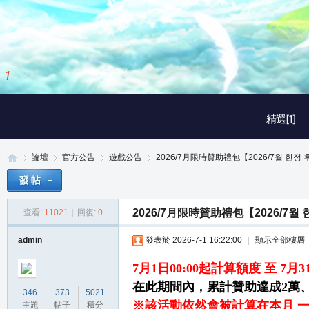
2
/
3
精選[1]
論壇
官方公告
遊戲公告
2026/7月限時贊助禮包【2026/7월 한정 후
2026/7月限時贊助禮包【2026/7월
查看:
11021
|
回復:
0
真
»
›
›
›
admin
發表於 2026-7-1 16:22:00
|
顯示全部樓層
7月1日00:00起計算額度 至 7月
在此期間內，累計贊助達成2萬、
346
373
5021
※該活動依然會被計算在本月 
主題
帖子
積分