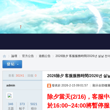
2
/
3
論壇
官方公告
遊戲公告
2026除夕 客服服務時間/2026년 설날 전야 
2026除夕 客服服務時間/2026년 설날
查看:
30241
|
回復:
0
真
»
›
›
›
admin
發表於 2026-2-15 09:01:57
|
顯示全部樓
除夕當天(2/16)，客服中心
於16:00~24:00將
346
373
5021
主題
帖子
積分