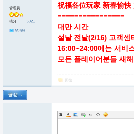
祝福各位玩家 新春愉快
管理員
================
の
積分
5021
대만 시간
發消息
설날 전날(2/16) 고객센터
16:00~24:00에는 
모든 플레이어분들 새해 
天
回復