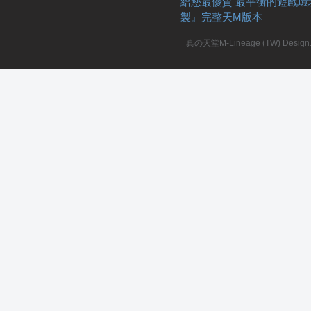
給您最優質 最平衡的遊戲環
製』完整天M版本
真の天堂M-Lineage (TW) Design. A
職
業