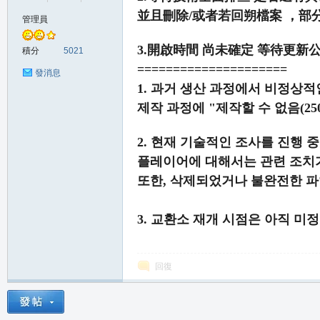
並且刪除/或者若回朔檔案 ，部
管理員
の
3.開啟時間 尚未確定 等待更新
積分
5021
=====================
發消息
1. 과거 생산 과정에서 비정상
제작 과정에 "제작할 수 없음(2
2. 현재 기술적인 조사를 진행
플레이어에 대해서는 관련 조치
또한, 삭제되었거나 불완전한 파
天
3. 교환소 재개 시점은 아직 미
回復