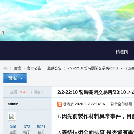
1
/
3
精選[1]
論壇
官方公告
遊戲公告
2/2-22:10 暫時關閉交易所/23:10 거래소를
2/2-22:10 暫時關閉交易所/23:10
查看:
30428
|
回復:
0
真
»
›
›
›
admin
發表於 2026-2-2 22:14:16
|
顯示全部樓層
1.因先前製作材料異常事件，目前
346
373
5021
2.等待技術全面排查 是否還有
主題
帖子
積分