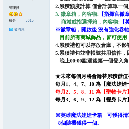
2.累積額度計算 僅會計算單一
管理員
3.
徽章箱，內容物:
【指揮官徽
の
積分
5015
商城戒指選擇箱，內容物:
【
※
徽章箱，開啟後 沒有強化卷
發消息
目前所有商城飾品，皆可使用 
4.累積禮包可以存放倉庫，不影
5.累積禮包並非帳號共用信件，
晚上00:00點過後第一個登入
★未來每個月將會輪替累積儲值
天
每月1、4、7、10 為【魔法
每月2、5、8、11 為【聖物
每月3、6、9、12 為【變身
※英雄魔法娃娃卡箱 可獲得清
8個隨機獲得一個。