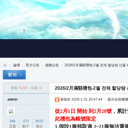
2
/
3
論壇
官方公告
遊戲公告
2026/2月滿額禮包-2월 전체 할당량 선물 패
2026/2月滿額禮包-2월 전체 할당량
查看:
5103
|
回復:
0
真
»
›
›
›
admin
發表於 2026-1-31 20:47:44
|
顯示全部樓
從2月1日 開始 到2月28號
，累計
此禮包為帳號限定
346
373
5015
1.假設1服領取過 2~21服無法重
主題
帖子
積分