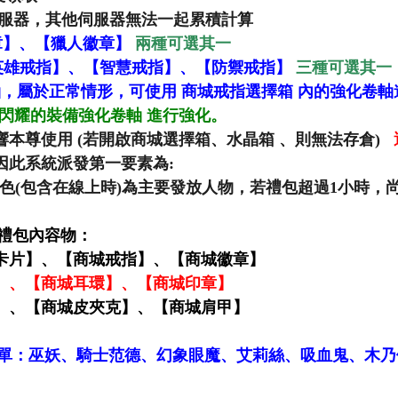
伺服器，其他伺服器無法一起累積計算
章】、【獵人徽章】
兩種可選其一
英雄戒指】、【智慧戒指】、【防禦戒指】
三種可選其一
軸，屬於正常情形
，可使用 商城戒指選擇箱 內的強化卷
閃耀的裝備強化卷軸 進行強化
。
響本尊使用 (若開啟商城選擇箱、水晶箱
、
則無法存倉)
因此系統派發第一要素為:
角色(包含在線上時)為主要發放人物，若禮包超過1小時
禮包內容物：
娃娃卡片】、【商城戒指】、【商城徽章】
卡片】、【商城耳環】、【商城印章】
卡片】、【商城皮夾克】、【商城肩甲】
單：巫妖、騎士范德、幻象眼魔、艾莉絲、吸血鬼、木乃