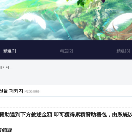
精選[1]
精選[2]
精選[3]
키지 ...
 선물 패키지
[複製鏈接]
層
贊助達到下方敘述金額 即可獲得累積贊助禮包，由系統
複領取