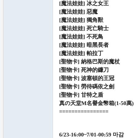
[魔法娃娃] 冰之女王
[魔法娃娃] 惡魔
[魔法娃娃] 獨角獸
[魔法娃娃] 死亡騎士
[魔法娃娃] 不死鳥
[魔法娃娃] 暗黑長者
[魔法娃娃] 帕拉丁
[聖物卡] 納格巴斯的魔杖
[聖物卡] 死神的鐮刀
[聖物卡] 波塞頓的王冠
[聖物卡] 勞待碼依之劍
[聖物卡] 甘特之盾
真の天堂M名譽金幣箱(1-50萬)
================
6/23-16:00~7/01-00:59 마감