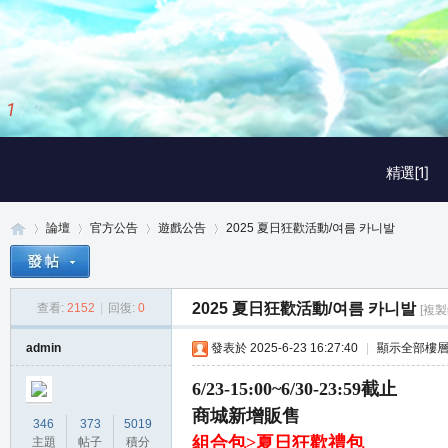
2
/
3
精選[1]
論壇
官方公告
遊戲公告
2025 夏日狂歡活動/여름 카니발
2025 夏日狂歡活動/여름 카니발
查看:
2152
|
回復:
0
[複製
真
»
›
›
›
admin
發表於 2025-6-23 16:27:40
|
顯示全部樓
6/23-15:00~6/30-23:59截止
商城新增販售
346
373
5019
組合包>夏日狂歡禮包
主題
帖子
積分