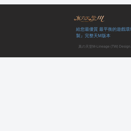
給您最優質 最平衡的遊戲環
製』完整天M版本
真の天堂M-Lineage (TW) Design. A