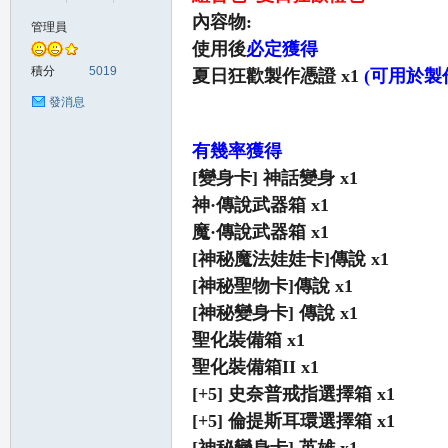
內容物:
管理員
使用後
必定獲得
の
積分
5019
夏日狂歡製作憑證 x1
(可用於製
發消息
有幾率獲得
[變身卡] 神話變身 x1
神·傳說武器箱 x1
魔·傳說武器箱 x1
[神秘魔法娃娃卡]傳說 x1
天
[神秘聖物卡]傳說 x1
[神秘變身卡] 傳說 x1
聖化裝備箱 x1
聖化裝備箱II x1
[+5] 史奈普戒指選擇箱 x1
[+5] 倫提斯耳環選擇箱 x1