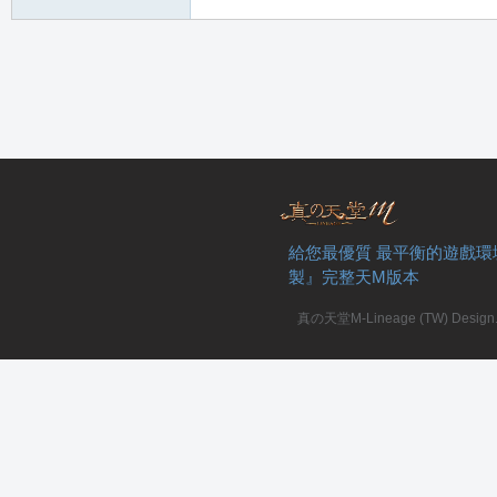
堂
M
給您最優質 最平衡的遊戲環
製』完整天M版本
真の天堂M-Lineage (TW) Design. A
全