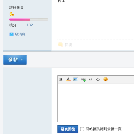
售出
註冊會員
の
積分
132
發消息
回復
天
回帖後跳轉到最後一頁
發表回復