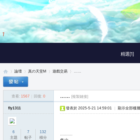
1
/
3
精選[1]
論壇
真の天堂M
遊戲交易
……
……
查看:
1567
|
回復:
0
[複製鏈接]
真
»
›
›
›
fly1311
發表於 2025-5-21 14:59:01
|
顯示全部樓
6
7
132
..........
主題
帖子
積分