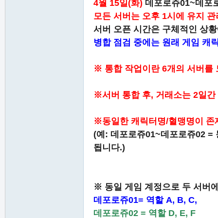
4월 15일(화)
데포로쥬01~데포로
堂
모든 서버는 오후 1시에 유지 관
서버 오픈 시간은 구체적인 상황
병합 점검 중에는 원래 게임 캐릭
※ 통합 작업이란 6개의 서버를
※서버 통합 후, 거래소는 2일간 
M
※동일한 캐릭터명/혈맹명이 존재
(예: 데포로쥬01~데포로쥬02 =
됩니다.)
※ 동일 게임 계정으로 두 서버
데포로쥬01= 역할 A, B, C,
全
데포로쥬02 = 역할 D, E, F