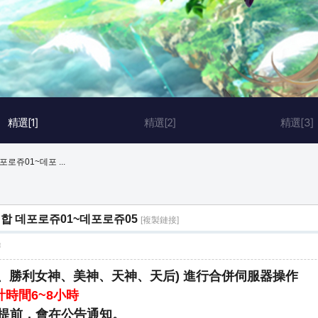
精選[1]
精選[2]
精選[3]
로쥬01~데포 ...
병합 데포로쥬01~데포로쥬05
[複製鏈接]
層
愛神、勝利女神、美神、天神、天后) 進行合併伺服器操作
時間6~8小時
提前，會在公告通知。