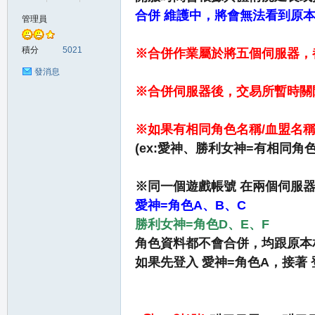
合併 維護中，將會無法看到原
管理員
の
積分
5021
※合併作業屬於將五個伺服器，
發消息
※合併伺服器後，交易所暫時關閉2
※如果有相同角色名稱/血盟名稱
(ex:愛神、勝利女神=有相同角
※同一個遊戲帳號 在兩個伺服
天
愛神=角色A、B、C
勝利女神=角色D、E、F
角色資料都不會合併，均跟原本
如果先登入 愛神=角色A，接著