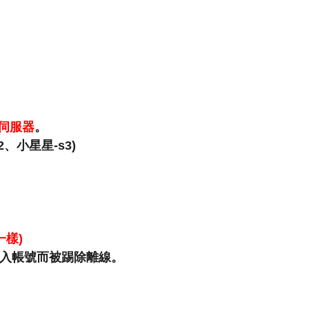
本伺服器
。
、小星星-s3)
樣)
登入帳號而被踢除離線。