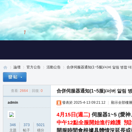
1
/
3
論壇
官方公告
活動公告
合併伺服器通知(1~5服)/서버 알림 병합 데포
合併伺服器通知(1~5服)/서버 알림 
查看:
2664
|
回復:
0
真
»
›
›
›
admin
發表於 2025-4-13 09:21:12
|
顯示全部樓
4月15日(週二)
伺服器1~5 (
中午12點全服開始進行維護 預計
346
373
5021
開服時間會根據具體情況延長或
主題
帖子
積分