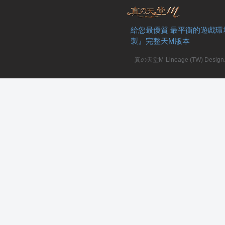
給您最優質 最平衡的遊戲環
製』完整天M版本
真の天堂M-Lineage (TW) Design. A
職
業