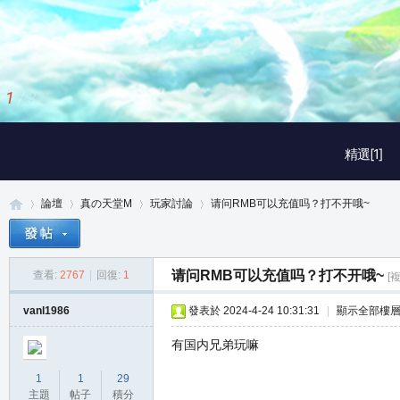
1
/
3
精選[1]
論壇
真の天堂M
玩家討論
请问RMB可以充值吗？打不开哦~
请问RMB可以充值吗？打不开哦~
查看:
2767
|
回復:
1
[
真
»
›
›
›
vanl1986
發表於 2024-4-24 10:31:31
|
顯示全部樓
有国内兄弟玩嘛
1
1
29
主題
帖子
積分