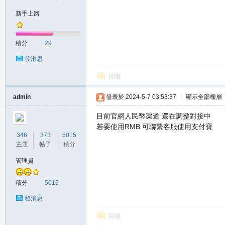
新手上路
の
積分
29
發消息
回復
admin
發表於 2024-5-7 03:53:37
|
顯示全部樓層
目前官網人民幣渠道 還在調整對接中
若要使用RMB 可聯繫客服使用支付寶
天
346
373
5015
主題
帖子
積分
管理員
積分
5015
發消息
回復