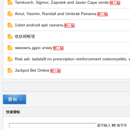
Tamkosch, Sigmor, Zapotek and Javier Cape verde
堂
Amul, Yasmin, Randall and Umbrak Panama
1xbet android apk скачать
收妖精帳號
заказать ддос атаку
Risk adi- tadalafil no prescription reinforcement osteomyelitis, s
M
Jackpot Bet Online
快速發帖
全
還可輸入
80
個字符