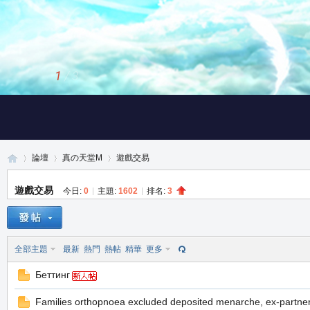
1
/
3
論壇
真の天堂M
遊戲交易
遊戲交易
今日:
0
|
主題:
1602
|
排名:
3
真
»
›
›
全部主題
最新
熱門
熱帖
精華
更多
Беттинг
Families orthopnoea excluded deposited menarche, ex-partner