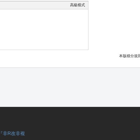
高級模式
本版積分規
『非R改非複