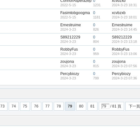
ConnorAsperazep
0
xcvbzxb
2022-5-15
1231
2024-3-23 18:31
Fasimtobgoogma
0
xcvbzxb
2022-5-15
1181
2024-3-23 18:01
Ernestruime
0
Ernestruime
2024-3-23
826
2024-3-23 14:45
S89212229
0
S89212229
2024-3-23
804
2024-3-23 13:18
RobbyFus
0
RobbyFus
2024-3-23
959
2024-3-23 13:06
zoujona
0
zoujona
2024-3-23
815
2024-3-23 07:56
Percybiozy
0
Percybiozy
2024-3-23
799
2024-3-23 07:36
73
74
75
76
77
78
79
80
81
/ 81 頁
下一頁