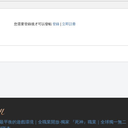
您需要登錄後才可以發帖
登錄
|
立即註冊
 最平衡的遊戲環境｜全職業開放-獨家 『死神』職業｜全球獨一無二