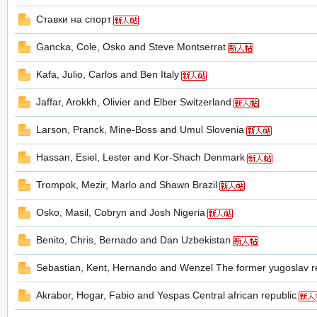
Ставки на спорт
Gancka, Cole, Osko and Steve Montserrat
の
Kafa, Julio, Carlos and Ben Italy
Jaffar, Arokkh, Olivier and Elber Switzerland
Larson, Pranck, Mine-Boss and Umul Slovenia
Hassan, Esiel, Lester and Kor-Shach Denmark
Trompok, Mezir, Marlo and Shawn Brazil
天
Osko, Masil, Cobryn and Josh Nigeria
Benito, Chris, Bernado and Dan Uzbekistan
Sebastian, Kent, Hernando and Wenzel The former yugoslav r
Akrabor, Hogar, Fabio and Yespas Central african republic