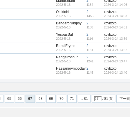
MariusBlant
2
xcvbzxb
2022-5-16
1164
2024-3-24 14:06
OelktoN
2
xcvbzxb
2022-5-16
1455
2024-3-24 14:03
BandaroNibipsy
2
xcvbzxb
2022-5-16
1188
2024-3-24 14:01
YespasSaf
2
xcvbzxb
2022-5-16
1114
2024-3-24 13:59
RasulErymn
2
xcvbzxb
2022-5-16
1131
2024-3-24 13:52
RedgeIrocouh
2
xcvbzxb
2022-5-16
1241
2024-3-24 13:47
Hassanjoymboday
2
xcvbzxb
2022-5-16
1145
2024-3-24 13:40
4
65
66
67
68
69
70
71
... 81
/ 81 頁
下一頁