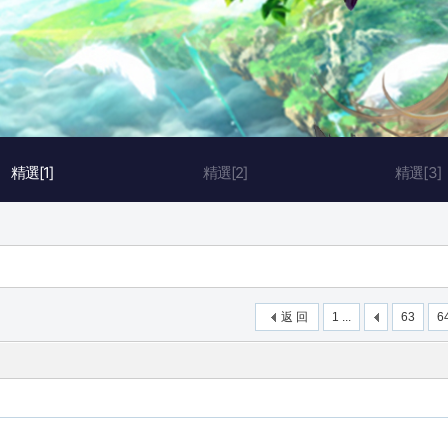
精選[1]
精選[2]
精選[3]
返 回
1 ...
63
6