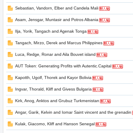
Sebastian, Vandorn, Elber and Candela Mali
Asam, Jensgar, Muntasir and Potros Albania
の
Ilja, Yorik, Tangach and Agenak Tonga
Tangach, Mirzo, Derek and Marcus Philippines
Luca, Redge, Ronar and Aila Bouvet island
AUT Token: Generating Profits with Autentic.Capital
Kapotth, Ugolf, Thorek and Kayor Bolivia
天
Ingvar, Thorald, Kliff and Givess Bulgaria
Kirk, Anog, Anktos and Grubuz Turkmenistan
Angar, Garik, Kelvin and Iomar Saint vincent and the grenadin
Kulak, Giacomo, Kliff and Hanson Senegal