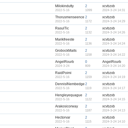
Milokindutty
2
xcvbzxb
2022-5-16
1099
2024-3-24 14:31
Thorusmenseence
2
xcvbzxb
2022-5-16
1172
2024-3-24 14:29
RasulTic
2
xcvbzxb
2022-5-16
1132
2024-3-24 14:26
Marikfreeste
2
xcvbzxb
2022-5-16
1136
2024-3-24 14:24
GrobockMaits
2
xcvbzxb
2022-5-16
1158
2024-3-24 14:22
AngelRourb
0
AngelRourb
2024-3-24
809
2024-3-24 14:20
RaidPoimi
2
xcvbzxb
2022-5-16
1159
2024-3-24 14:19
DennisINembedge
2
xcvbzxb
2022-5-16
1119
2024-3-24 14:17
Hengleyequague
2
xcvbzxb
2022-5-16
1122
2024-3-24 14:15
Arakosicorway
2
xcvbzxb
2022-5-16
1187
2024-3-24 14:13
Hectorvar
2
xcvbzxb
2022-5-16
1115
2024-3-24 14:10