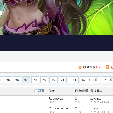
收藏本版
(
12
)
|
4
65
66
67
68
69
70
71
... 81
/ 81 頁
下一頁
新窗
作者
回復/查看
最後發表
Redgevex
2
xcvbzxb
2022-5-16
1790
2024-3-24 14:45
Chrisnaisemo
2
xcvbzxb
2022-5-16
1190
2024-3-24 14:40