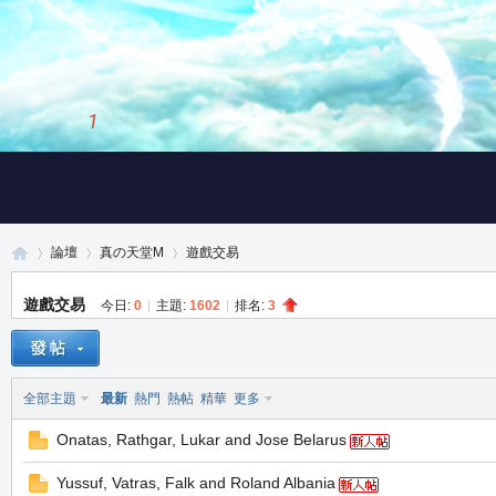
2
/
3
論壇
真の天堂M
遊戲交易
遊戲交易
今日:
0
|
主題:
1602
|
排名:
3
真
»
›
›
全部主題
最新
熱門
熱帖
精華
更多
Onatas, Rathgar, Lukar and Jose Belarus
Yussuf, Vatras, Falk and Roland Albania