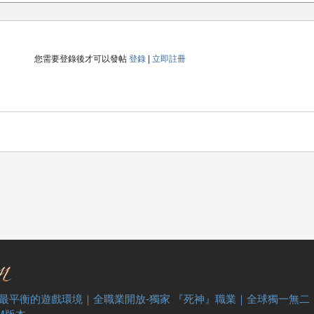
您需要登錄後才可以發帖
登錄
|
立即註冊
 最平衡的遊戲環境｜全職業開放-獨家 『死神』職業｜全球獨一無二