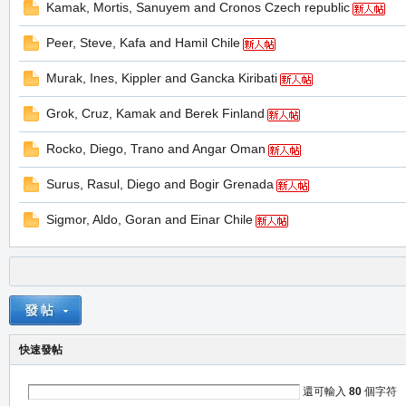
Kamak, Mortis, Sanuyem and Cronos Czech republic
堂
Peer, Steve, Kafa and Hamil Chile
Murak, Ines, Kippler and Gancka Kiribati
Grok, Cruz, Kamak and Berek Finland
Rocko, Diego, Trano and Angar Oman
Surus, Rasul, Diego and Bogir Grenada
M
Sigmor, Aldo, Goran and Einar Chile
快速發帖
全
還可輸入
80
個字符