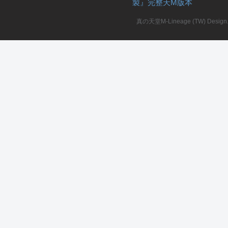
製』完整天M版本
堂
真の天堂M-Lineage (TW) Design. A
M
全