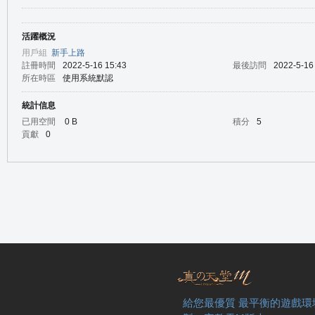
活躍概況
の
用戶組
新手上路
註冊時間
2022-5-16 15:43
最後訪問
2022-5-16
所在時區
使用系統默認
統計信息
已用空間
0 B
積分
5
貢獻
0
天
給您最優質 最平衡的遊戲環