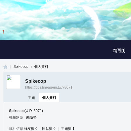
1
/
3
精選[1]
Spikecop
個人資料
Spikecop
https://bbs.lineagem.tw/?8071
真
›
›
主題
個人資料
Spikecop
(UID: 8071)
郵箱狀態
未驗證
統計信息
好友數 0
|
回帖數 0
|
主題數 1