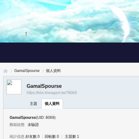
1
/
3
GamalSpourse
個人資料
GamalSpourse
https://bbs.lineagem.tw/?8069
真
›
›
主題
個人資料
GamalSpourse
(UID: 8069)
郵箱狀態
未驗證
統計信息
好友數 0
|
回帖數 0
|
主題數 1