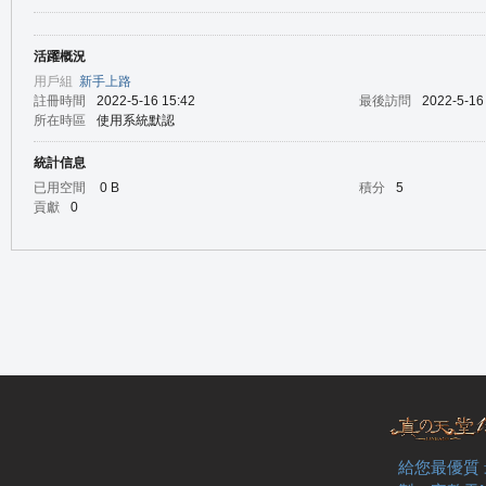
活躍概況
の
用戶組
新手上路
註冊時間
2022-5-16 15:42
最後訪問
2022-5-16
所在時區
使用系統默認
統計信息
已用空間
0 B
積分
5
貢獻
0
天
給您最優質