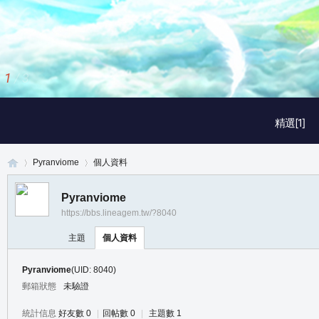
1
/
3
精選[1]
Pyranviome
個人資料
Pyranviome
https://bbs.lineagem.tw/?8040
真
›
›
主題
個人資料
Pyranviome
(UID: 8040)
郵箱狀態
未驗證
統計信息
好友數 0
|
回帖數 0
|
主題數 1