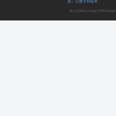
製』完整天M版本
堂
真の天堂M-Lineage (TW) Design. A
M
全