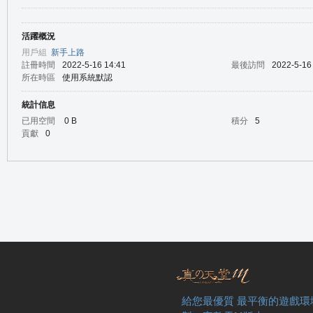
活躍概況
の
用戶組
新手上路
註冊時間
2022-5-16 14:41
最後訪問
2022-5-16
所在時區
使用系統默認
統計信息
已用空間
0 B
積分
5
貢獻
0
天
給您最優質 最平衡的遊戲環