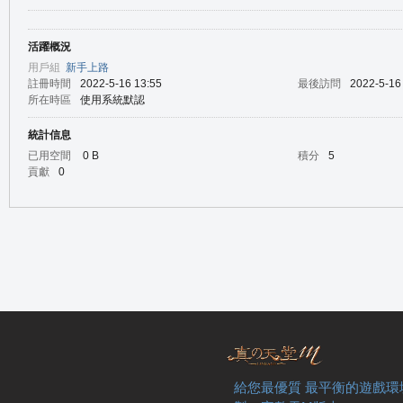
活躍概況
の
用戶組
新手上路
註冊時間
2022-5-16 13:55
最後訪問
2022-5-16
所在時區
使用系統默認
統計信息
已用空間
0 B
積分
5
貢獻
0
天
給您最優質 最平衡的遊戲環