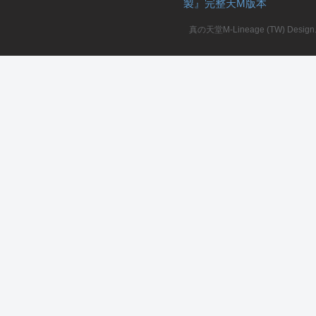
製』完整天M版本
堂
真の天堂M-Lineage (TW) Design. A
M
全