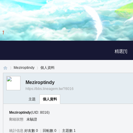
1
/
3
精選[1]
Meziroptindy
個人資料
Meziroptindy
https://bbs.lineagem.tw/?8016
真
›
›
主題
個人資料
Meziroptindy
(UID: 8016)
郵箱狀態
未驗證
統計信息
好友數 0
|
回帖數 0
|
主題數 1