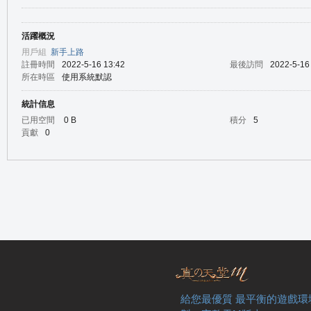
活躍概況
の
用戶組
新手上路
註冊時間
2022-5-16 13:42
最後訪問
2022-5-16
所在時區
使用系統默認
統計信息
已用空間
0 B
積分
5
貢獻
0
天
給您最優質 最平衡的遊戲環