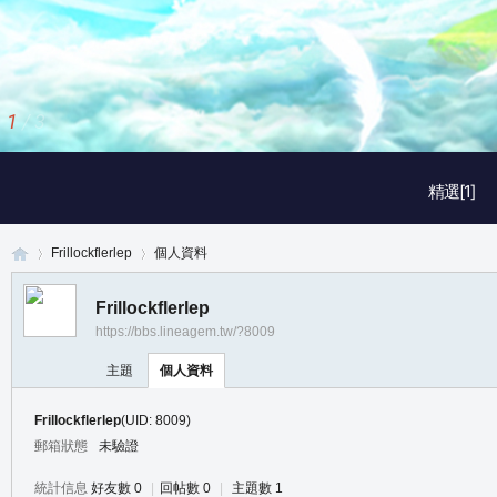
2
/
3
精選[1]
Frillockflerlep
個人資料
Frillockflerlep
https://bbs.lineagem.tw/?8009
真
›
›
主題
個人資料
Frillockflerlep
(UID: 8009)
郵箱狀態
未驗證
統計信息
好友數 0
|
回帖數 0
|
主題數 1