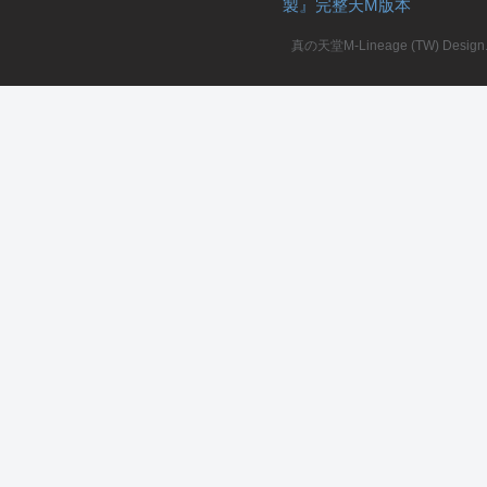
製』完整天M版本
堂
真の天堂M-Lineage (TW) Design. A
M
全