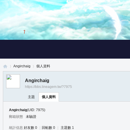
1
/
3
Angirchaig
個人資料
Angirchaig
https://bbs.lineagem.tw/?7975
真
›
›
主題
個人資料
Angirchaig
(UID: 7975)
郵箱狀態
未驗證
統計信息
好友數 0
|
回帖數 0
|
主題數 1