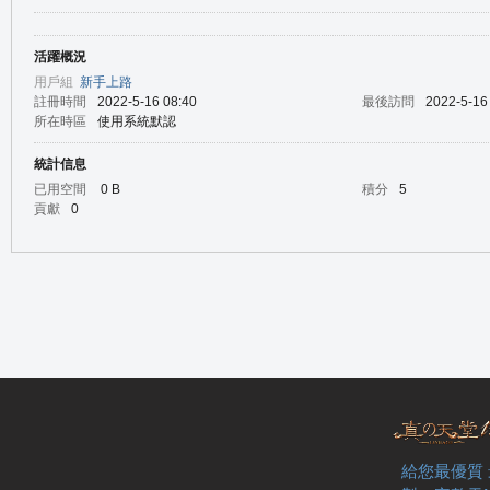
活躍概況
の
用戶組
新手上路
註冊時間
2022-5-16 08:40
最後訪問
2022-5-16
所在時區
使用系統默認
統計信息
已用空間
0 B
積分
5
貢獻
0
天
給您最優質