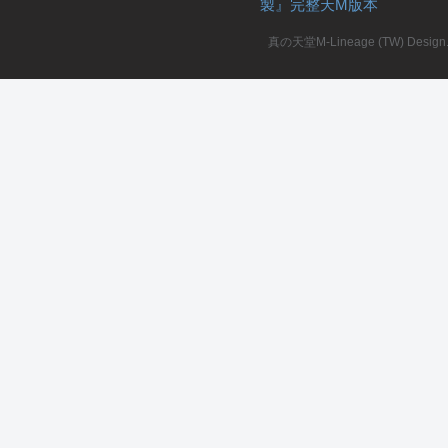
製』完整天M版本
堂
真の天堂M-Lineage (TW) Design. A
M
全