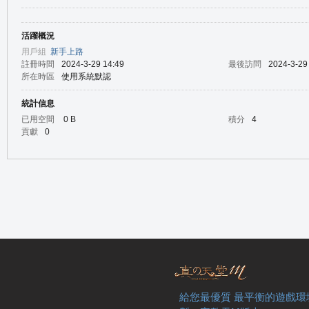
活躍概況
の
用戶組
新手上路
註冊時間
2024-3-29 14:49
最後訪問
2024-3-29
所在時區
使用系統默認
統計信息
已用空間
0 B
積分
4
貢獻
0
天
給您最優質 最平衡的遊戲環