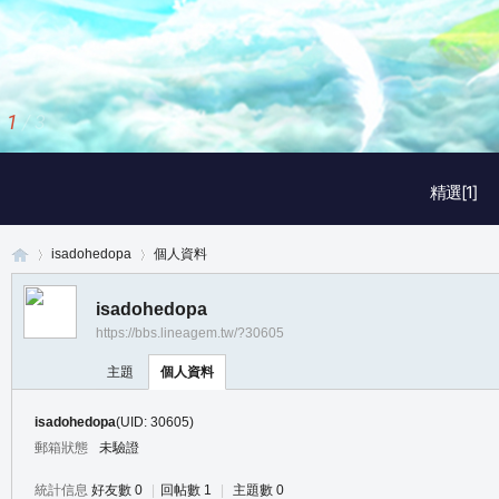
1
/
3
精選[1]
isadohedopa
個人資料
isadohedopa
https://bbs.lineagem.tw/?30605
真
›
›
主題
個人資料
isadohedopa
(UID: 30605)
郵箱狀態
未驗證
統計信息
好友數 0
|
回帖數 1
|
主題數 0