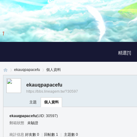
1
/
3
精選[1]
ekauqpapacefu
個人資料
ekauqpapacefu
https://bbs.lineagem.tw/?30597
真
›
›
主題
個人資料
ekauqpapacefu
(UID: 30597)
郵箱狀態
未驗證
統計信息
好友數 0
|
回帖數 1
|
主題數 0