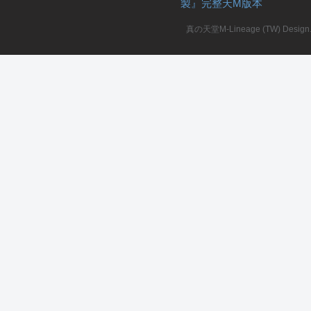
製』完整天M版本
堂
真の天堂M-Lineage (TW) Design. A
M
全