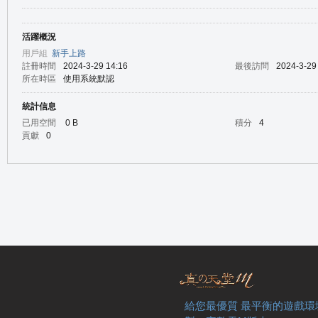
活躍概況
の
用戶組
新手上路
註冊時間
2024-3-29 14:16
最後訪問
2024-3-29
所在時區
使用系統默認
統計信息
已用空間
0 B
積分
4
貢獻
0
天
給您最優質 最平衡的遊戲環