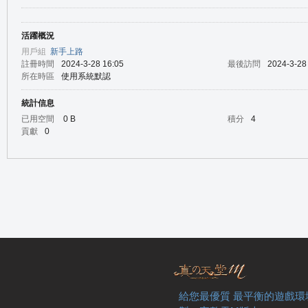
活躍概況
の
用戶組
新手上路
註冊時間
2024-3-28 16:05
最後訪問
2024-3-28
所在時區
使用系統默認
統計信息
已用空間
0 B
積分
4
貢獻
0
天
給您最優質 最平衡的遊戲環