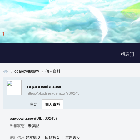
1
/
3
精選[1]
oqaoowitasaw
個人資料
oqaoowitasaw
https://bbs.lineagem.tw/?30243
真
›
›
主題
個人資料
oqaoowitasaw
(UID: 30243)
郵箱狀態
未驗證
統計信息
好友數 0
|
回帖數 1
|
主題數 0