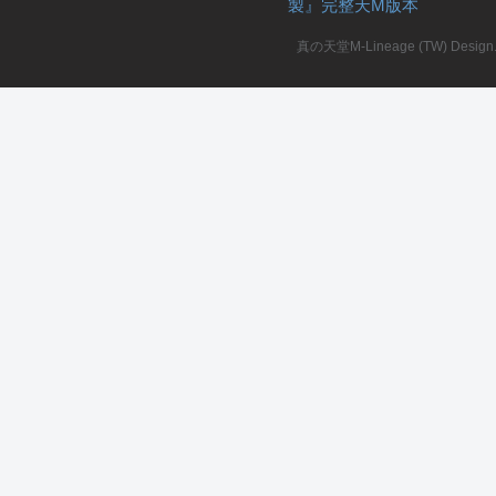
製』完整天M版本
堂
真の天堂M-Lineage (TW) Design. A
M
全