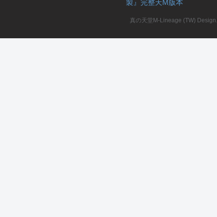
製』完整天M版本
堂
真の天堂M-Lineage (TW) Design. A
M
全