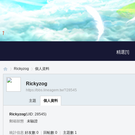
1
/
3
精選[1]
Rickyzog
個人資料
Rickyzog
https://bbs.lineagem.tw/?28545
真
›
›
主題
個人資料
Rickyzog
(UID: 28545)
郵箱狀態
未驗證
統計信息
好友數 0
|
回帖數 0
|
主題數 1