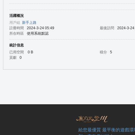
活躍概況
の
用戶組
新手上路
註冊時間
2024-3-24 05:49
最後訪問
2024-3-24
所在時區
使用系統默認
統計信息
已用空間
0 B
積分
5
貢獻
0
天
給您最優質 最平衡的遊戲環