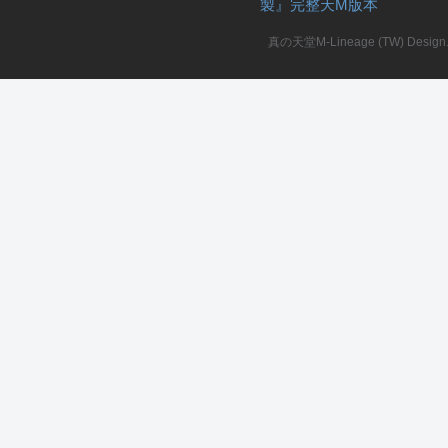
製』完整天M版本
堂
真の天堂M-Lineage (TW) Design. A
M
全