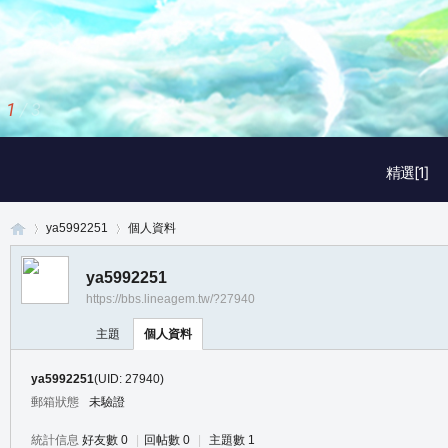
1
/
3
精選[1]
ya5992251
個人資料
ya5992251
https://bbs.lineagem.tw/?27940
真
›
›
主題
個人資料
ya5992251
(UID: 27940)
郵箱狀態
未驗證
統計信息
好友數 0
|
回帖數 0
|
主題數 1