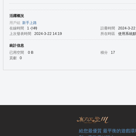
活躍概況
の
用戶組
新手上路
在線時間
1 小時
註冊時間
2024-3-22
上次發表時間
2024-3-22 14:19
所在時區
使用系統
統計信息
已用空間
0 B
積分
17
貢獻
0
天
給您最優質 最平衡的遊戲環