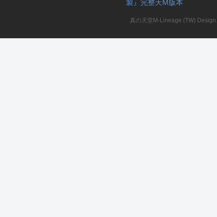
製』完整天M版本
堂
真の天堂M-Lineage (TW) Design. A
M
全