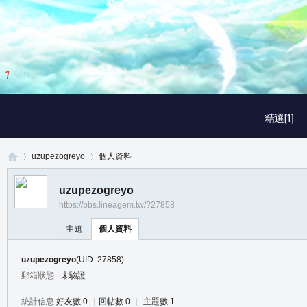
2
/
3
精選[1]
uzupezogreyo
個人資料
uzupezogreyo
https://bbs.lineagem.tw/?27858
真
›
›
主題
個人資料
uzupezogreyo
(UID: 27858)
郵箱狀態
未驗證
統計信息
好友數 0
|
回帖數 0
|
主題數 1