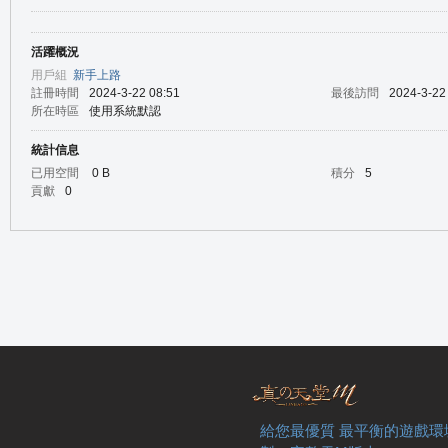
活躍概況
の
用戶組
新手上路
註冊時間
2024-3-22 08:51
最後訪問
2024-3-22
所在時區
使用系統默認
統計信息
已用空間
0 B
積分
5
貢獻
0
天
給您最優質 最平衡的遊戲環