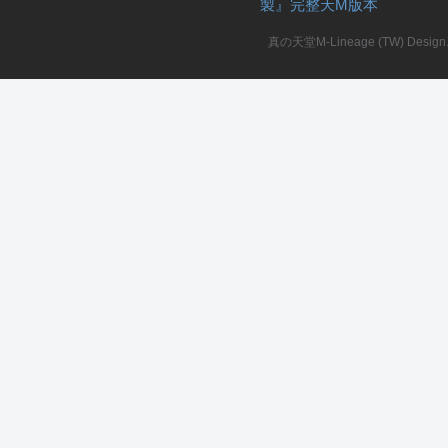
製』完整天M版本
堂
真の天堂M-Lineage (TW) Design. A
M
全