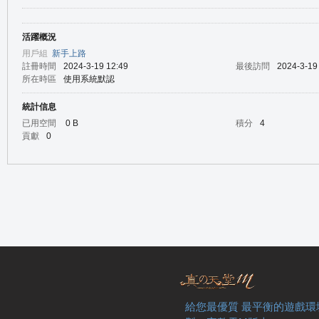
活躍概況
の
用戶組
新手上路
註冊時間
2024-3-19 12:49
最後訪問
2024-3-19
所在時區
使用系統默認
統計信息
已用空間
0 B
積分
4
貢獻
0
天
給您最優質 最平衡的遊戲環