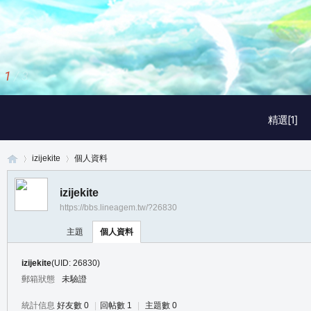
1
/
3
精選[1]
izijekite
個人資料
izijekite
https://bbs.lineagem.tw/?26830
真
›
›
主題
個人資料
izijekite
(UID: 26830)
郵箱狀態
未驗證
統計信息
好友數 0
|
回帖數 1
|
主題數 0