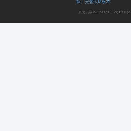
製』完整天M版本
堂
真の天堂M-Lineage (TW) Design. A
M
全