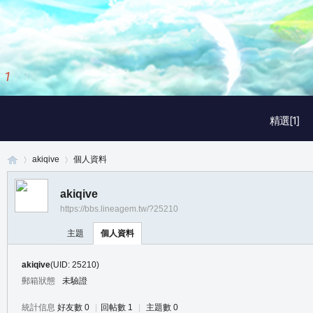
1
/
3
精選[1]
akiqive
個人資料
akiqive
https://bbs.lineagem.tw/?25210
真
›
›
主題
個人資料
akiqive
(UID: 25210)
郵箱狀態
未驗證
統計信息
好友數 0
|
回帖數 1
|
主題數 0