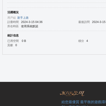
活躍概況
の
用戶組
新手上路
註冊時間
2024-3-15 04:36
最後訪問
2024-3-15
所在時區
使用系統默認
統計信息
已用空間
0 B
積分
4
貢獻
0
天
給您最優質 最平衡的遊戲環