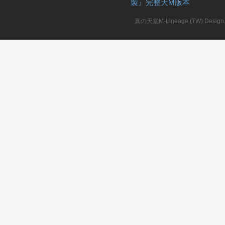
製』完整天M版本
堂
真の天堂M-Lineage (TW) Design. A
M
全