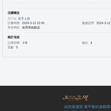
活躍概況
の
用戶組
新手上路
註冊時間
2024-3-12 22:45
最後訪問
2024-3-12
所在時區
使用系統默認
統計信息
已用空間
0 B
積分
4
貢獻
0
天
給您最優質 最平衡的遊戲環