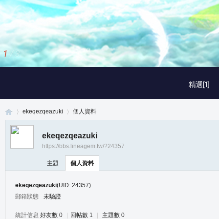
2
/
3
精選[1]
ekeqezqeazuki
個人資料
ekeqezqeazuki
https://bbs.lineagem.tw/?24357
真
›
›
主題
個人資料
ekeqezqeazuki
(UID: 24357)
郵箱狀態
未驗證
統計信息
好友數 0
|
回帖數 1
|
主題數 0