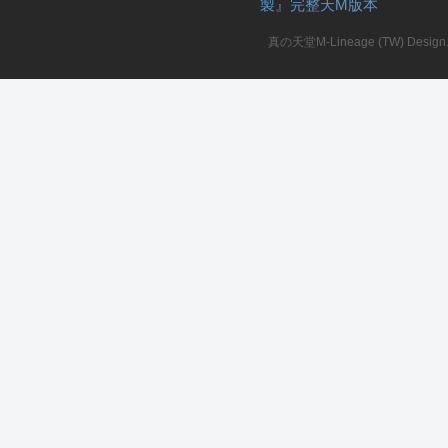
製』完整天M版本
堂
真の天堂M-Lineage (TW) Design. A
M
全