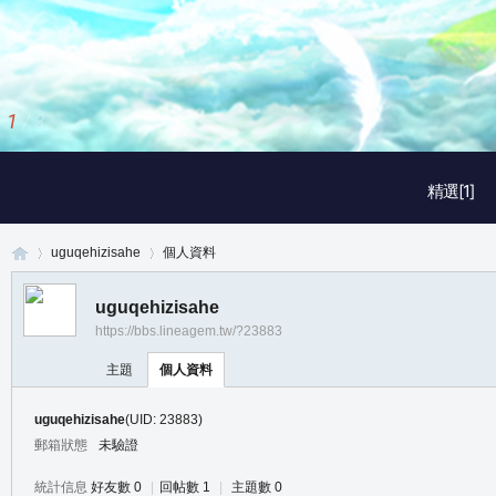
1
/
3
精選[1]
uguqehizisahe
個人資料
uguqehizisahe
https://bbs.lineagem.tw/?23883
真
›
›
主題
個人資料
uguqehizisahe
(UID: 23883)
郵箱狀態
未驗證
統計信息
好友數 0
|
回帖數 1
|
主題數 0