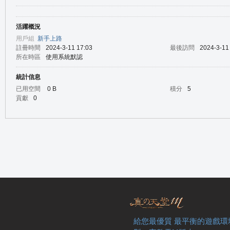
活躍概況
の
用戶組
新手上路
註冊時間
2024-3-11 17:03
最後訪問
2024-3-11
所在時區
使用系統默認
統計信息
已用空間
0 B
積分
5
貢獻
0
天
給您最優質 最平衡的遊戲環