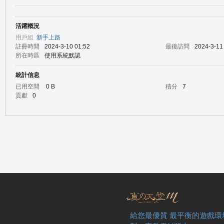
活躍概況
の
用戶組
新手上路
註冊時間
2024-3-10 01:52
最後訪問
2024-3-11
所在時區
使用系統默認
統計信息
已用空間
0 B
積分
7
貢獻
0
天
給您最優質 最平衡的遊戲環