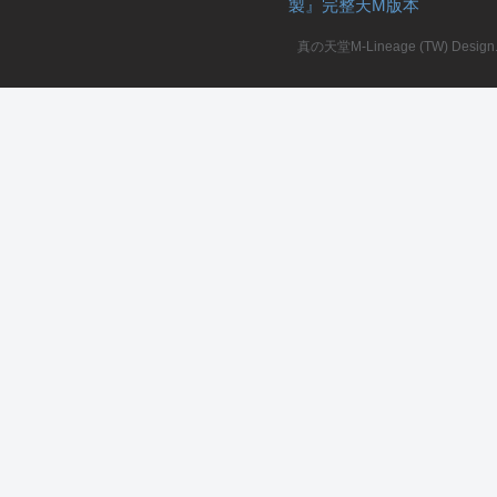
製』完整天M版本
堂
真の天堂M-Lineage (TW) Design. A
M
全