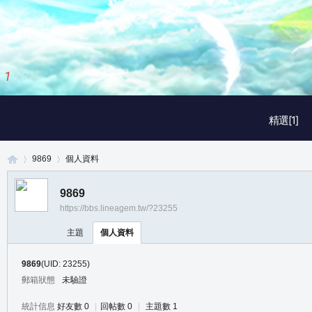
1
/
3
精選[1]
9869
個人資料
9869
https://bbs.lineagem.tw/?23255
真
›
›
主題
個人資料
9869
(UID: 23255)
郵箱狀態
未驗證
統計信息
好友數 0
|
回帖數 0
|
主題數 1