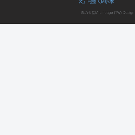
製』完整天M版本
堂
真の天堂M-Lineage (TW) Design. A
M
全