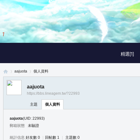
1
/
3
精選[1]
aajuota
個人資料
aajuota
https://bbs.lineagem.tw/?22993
真
›
›
主題
個人資料
aajuota
(UID: 22993)
郵箱狀態
未驗證
統計信息
好友數 0
|
回帖數 1
|
主題數 0