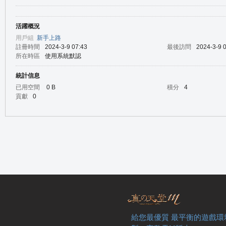
活躍概況
の
用戶組
新手上路
註冊時間
2024-3-9 07:43
最後訪問
2024-3-9 
所在時區
使用系統默認
統計信息
已用空間
0 B
積分
4
貢獻
0
天
給您最優質 最平衡的遊戲環