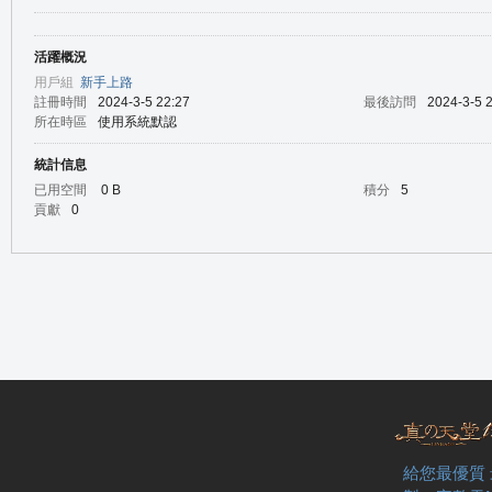
活躍概況
の
用戶組
新手上路
註冊時間
2024-3-5 22:27
最後訪問
2024-3-5 
所在時區
使用系統默認
統計信息
已用空間
0 B
積分
5
貢獻
0
天
給您最優質