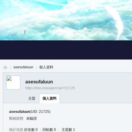
1
/
3
asesufaluun
個人資料
asesufaluun
https://bbs.lineagem.tw/?21725
真
›
›
主題
個人資料
asesufaluun
(UID: 21725)
郵箱狀態
未驗證
統計信息
好友數 0
|
回帖數 0
|
主題數 1